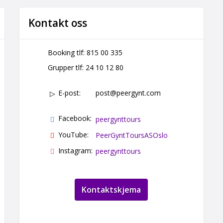
Kontakt oss
Booking tlf:
815 00 335
Grupper tlf:
24 10 12 80
E-post:
post@peergynt.com
Facebook:
peergynttours
YouTube:
PeerGyntToursASOslo
Instagram:
peergynttours
Kontaktskjema