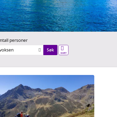
ntall personer
Vår verden - kart
 voksen
Søk