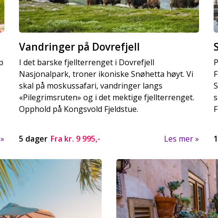
Vandringer på Dovrefjell
p
I det barske fjellterrenget i Dovrefjell
P
Nasjonalpark, troner ikoniske Snøhetta høyt. Vi
F
skal på moskussafari, vandringer langs
S
«Pilegrimsruten» og i det mektige fjellterrenget.
s
Opphold på Kongsvold Fjeldstue.
F
5 dager
Fra kr.
9 995,-
Les mer
1