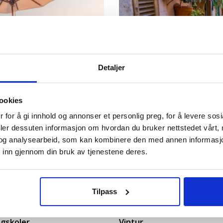
Detaljer
ookies
 for å gi innhold og annonser et personlig preg, for å levere sos
Seniordans
deler dessuten informasjon om hvordan du bruker nettstedet vårt,
og analysearbeid, som kan kombinere den med annen informasjon d
 inn gjennom din bruk av tjenestene deres.
Foto: Stein Di
Tilpass
gskoler
Vintur