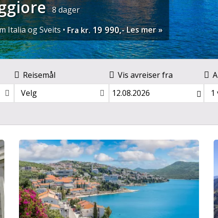
ggiore
8 dager
19 990,-
 Italia og Sveits •
Les mer
Fra kr.
Reisemål
Vis avreiser fra
A
Velg
1