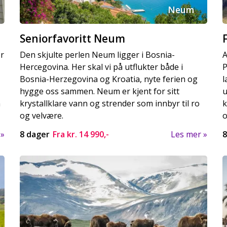
Neum
Seniorfavoritt Neum
or
Den skjulte perlen Neum ligger i Bosnia-
A
Hercegovina. Her skal vi på utflukter både i
P
Bosnia-Herzegovina og Kroatia, nyte ferien og
l
hygge oss sammen. Neum er kjent for sitt
u
n
krystallklare vann og strender som innbyr til ro
k
og velvære.
o
8 dager
Fra kr.
14 990,-
Les mer
8