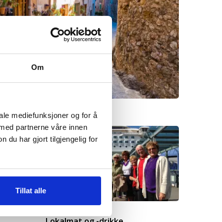
Om
iale mediefunksjoner og for å
Lag & foreninger
 med partnerne våre innen
u har gjort tilgjengelig for
eserud
Tillat alle
Lokalmat og -drikke