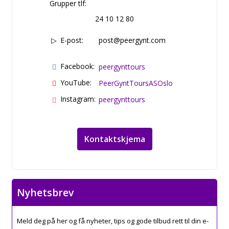
Grupper tlf:
24 10 12 80
E-post:
post@peergynt.com
Facebook:
peergynttours
YouTube:
PeerGyntToursASOslo
Instagram:
peergynttours
Kontaktskjema
Nyhetsbrev
Meld deg på her og få nyheter, tips og gode tilbud rett til din e-