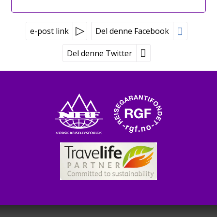
e-post link
Del denne Facebook
Del denne Twitter
Peer Gynt Tours
Tvetenveien 170
0671 Oslo
Booking tlf:
815 00 335
Grupper tlf:
24 10 12 80
©
post@peergynt.com
2026