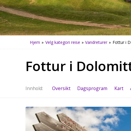
Hjem
»
Velg kategori reise
»
Vandreturer
»
Fottur i 
Fottur i Dolomit
Innhold
Oversikt
Dagsprogram
Kart