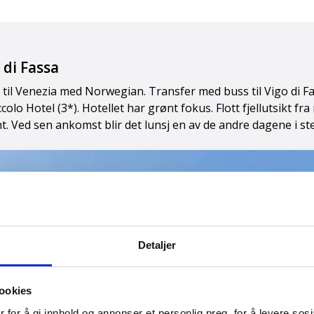
 di Fassa
n til Venezia med Norwegian. Transfer med buss til Vigo di F
colo Hotel (3*). Hotellet har grønt fokus. Flott fjellutsikt fr
t. Ved sen ankomst blir det lunsj en av de andre dagene i st
Detaljer
ookies
 for å gi innhold og annonser et personlig preg, for å levere sos