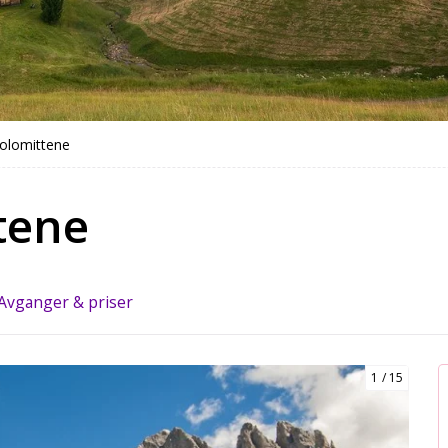
Dolomittene
tene
Avganger & priser
1
15