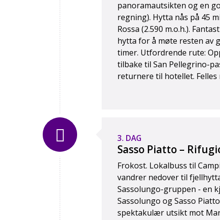
panoramautsikten og en gour
regning). Hytta nås på 45 m
Rossa (2.590 m.o.h.). Fantas
hytta for å møte resten av 
timer. Utfordrende rute: Opp
tilbake til San Pellegrino-p
returnere til hotellet. Felle
3. DAG
Sasso Piatto – Rifugi
Frokost. Lokalbuss til Campit
vandrer nedover til fjellhytta
Sassolungo-gruppen - en kje
Sassolungo og Sasso Piatto. V
spektakulær utsikt mot Marmo