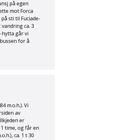
unsj på egen
ette mot Forca
å sti til Fuciade-
 vandring ca. 3
-hytta går vi
 bussen for å
84 m.o.h.). Vi
ørsiden av
llkjeden er
 1 time, og får en
.h.), ca. 1 t 30