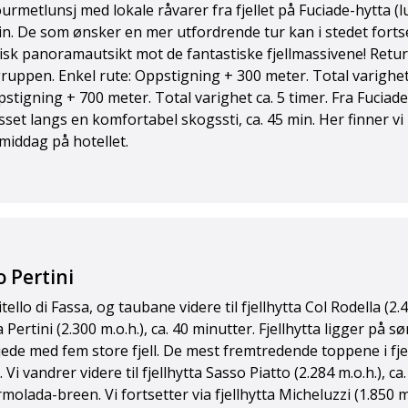
metlunsj med lokale råvarer fra fjellet på Fuciade-hytta (l
in. De som ønsker en mer utfordrende tur kan i stedet forts
tisk panoramautsikt mot de fantastiske fjellmassivene! Retur p
gruppen. Enkel rute: Oppstigning + 300 meter. Total varighet
stigning + 700 meter. Total varighet ca. 5 timer. Fra Fuciade
asset langs en komfortabel skogssti, ca. 45 min. Her finner vi
s middag på hotellet.
o Pertini
ello di Fassa, og taubane videre til fjellhytta Col Rodella (2.4
 Pertini (2.300 m.o.h.), ca. 40 minutter. Fjellhytta ligger på s
de med fem store fjell. De mest fremtredende toppene i fje
i vandrer videre til fjellhytta Sasso Piatto (2.284 m.o.h.), ca.
lada-breen. Vi fortsetter via fjellhytta Micheluzzi (1.850 m.o