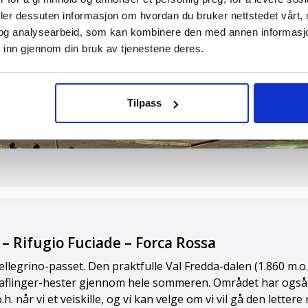
deler dessuten informasjon om hvordan du bruker nettstedet vårt,
og analysearbeid, som kan kombinere den med annen informasjon d
 inn gjennom din bruk av tjenestene deres.
Tilpass
Al
 – Rifugio Fuciade – Forca Rossa
ellegrino-passet. Den praktfulle Val Fredda-dalen (1.860 m.o.
Haflinger-hester gjennom hele sommeren. Området har også
.h. når vi et veiskille, og vi kan velge om vi vil gå den lettere