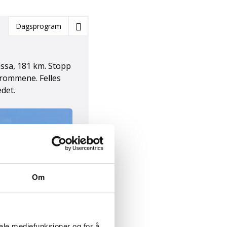
Dagsprogram
assa, 181 km. Stopp
a rommene. Felles
edet.
Om
iale mediefunksjoner og for å