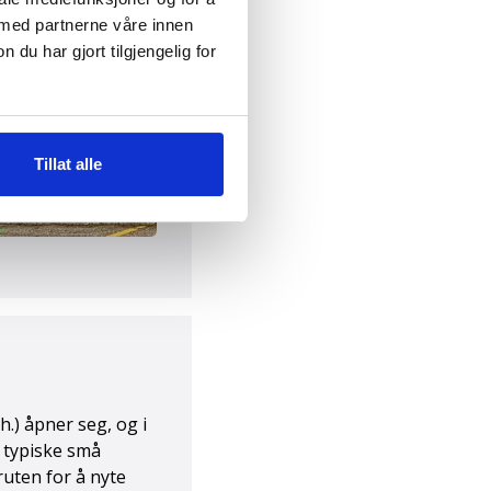
 med partnerne våre innen
u har gjort tilgjengelig for
Tillat alle
 Piccolo Hotel
h.) åpner seg, og i
 typiske små
 ruten for å nyte