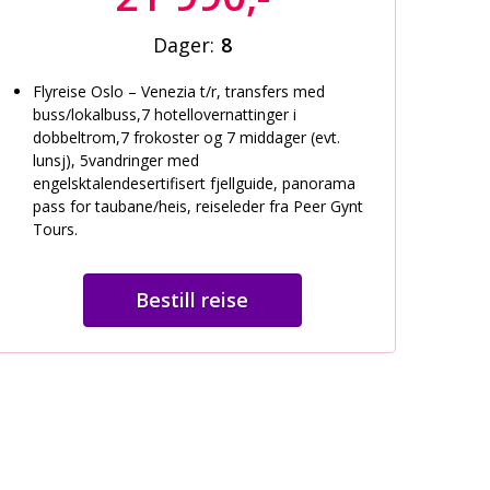
Dager:
8
Flyreise Oslo – Venezia t/r, transfers med
buss/lokalbuss,7 hotellovernattinger i
dobbeltrom,7 frokoster og 7 middager (evt.
lunsj), 5vandringer med
engelsktalendesertifisert fjellguide, panorama
pass for taubane/heis, reiseleder fra Peer Gynt
Tours.
Bestill reise