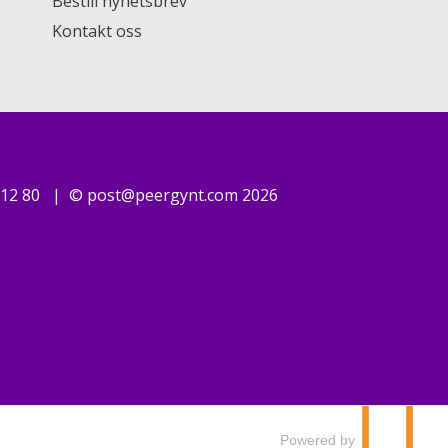
Bestill nyhetsbrev
Kontakt oss
Bruen Liberty
 12 80
©
post@peergynt.com
2026
Matthiaskirken
Powered by