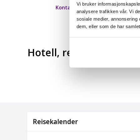
Vi bruker informasjonskapsler
Kontakt oss nå for en god start på
analysere trafikken vår. Vi 
sosiale medier, annonsering 
Se her for flere firmatu
dem, eller som de har samlet
Hotell, restauranter og
Reisekalender