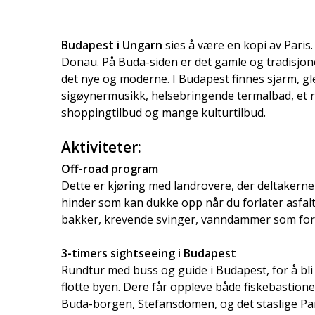
Budapest i Ungarn
sies å være en kopi av Paris.
Donau. På Buda-siden er det gamle og tradisjone
det nye og moderne. I Budapest finnes sjarm, gl
sigøynermusikk, helsebringende termalbad, et ri
shoppingtilbud og mange kulturtilbud.
Aktiviteter:
Off-road program
Dette er kjøring med landrovere, der deltakerne
hinder som kan dukke opp når du forlater asfalt
bakker, krevende svinger, vanndammer som fors
3-timers sightseeing i Budapest
Rundtur med buss og guide i Budapest, for å bl
flotte byen. Dere får oppleve både fiskebastion
Buda-borgen, Stefansdomen, og det staslige Pa