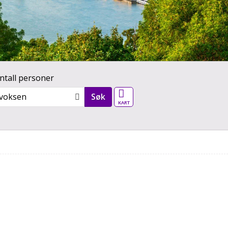
ntall personer
Vår verden - kart
 voksen
Søk