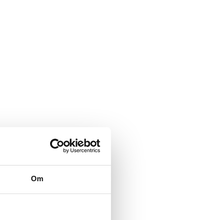
Kveldscruise på Donau
Om