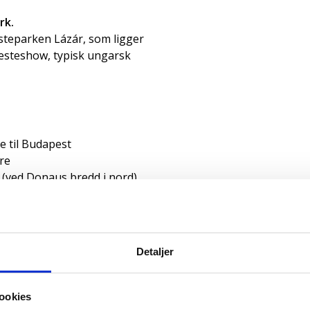
rk.
esteparken Lázár, som ligger
hesteshow, typisk ungarsk
e til Budapest
re
nd (ved Donaus bredd i nord)
peraen
er
Detaljer
de datoer. Ta kontakt for
bosted og aktiviteter for
ookies