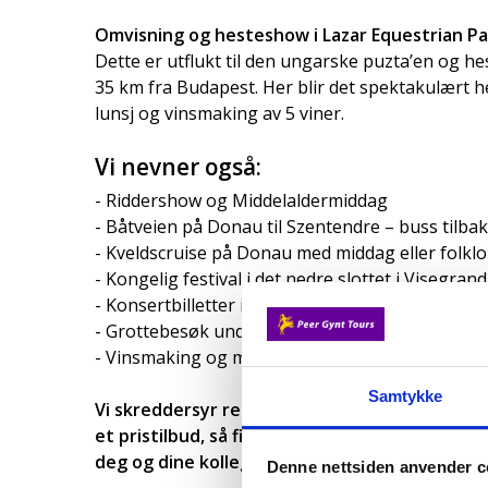
Omvisning og hesteshow i Lazar Equestrian Pa
Dette er utflukt til den ungarske puzta’en og h
35 km fra Budapest. Her blir det spektakulært 
lunsj og vinsmaking av 5 viner.
Vi nevner også:
- Riddershow og Middelaldermiddag
- Båtveien på Donau til Szentendre – buss tilbak
- Kveldscruise på Donau med middag eller folklo
- Kongelig festival i det nedre slottet i Visegra
- Konsertbilletter i f.eks. konserthuset eller o
- Grottebesøk under gamlebyen i Budapest
- Vinsmaking og middag i Boratakomba vinkjell
Samtykke
Vi skreddersyr reisen for din gruppe på ønske
et pristilbud, så finner vi også frem til riktig 
deg og dine kolleger.
Denne nettsiden anvender c