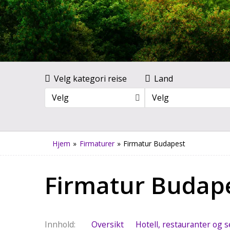
Velg kategori reise
Land
Velg
Velg
Hjem
»
Firmaturer
»
Firmatur Budapest
Firmatur Budap
Innhold
Oversikt
Hotell, restauranter og s