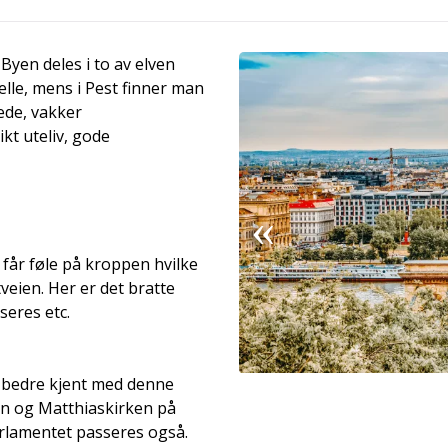
 Byen deles i to av elven
lle, mens i Pest finner man
ede, vakker
kt uteliv, gode
 får føle på kroppen hvilke
veien. Her er det bratte
eres etc.
i bedre kjent med denne
en og Matthiaskirken på
rlamentet passeres også.