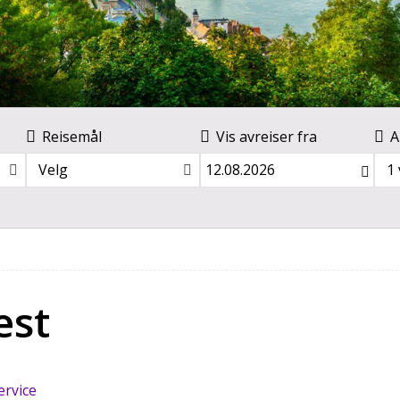
Reisemål
Vis avreiser fra
A
Velg
1
est
ervice