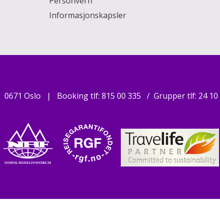
Personvern
Informasjonskapsler
0671 Oslo
Booking tlf:
815 00 335
Grupper tlf:
24 10