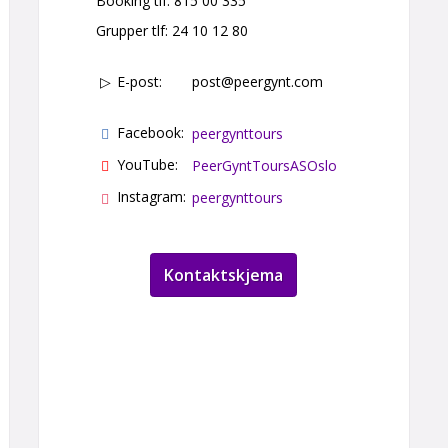
Booking tlf:
815 00 335
Grupper tlf:
24 10 12 80
E-post:
post@peergynt.com
Facebook:
peergynttours
YouTube:
PeerGyntToursASOslo
Instagram:
peergynttours
Kontaktskjema