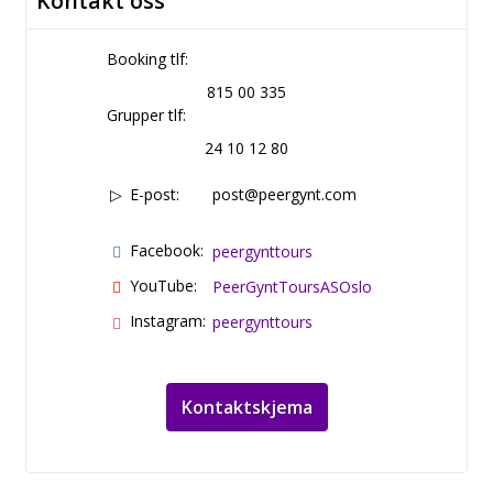
Kontakt oss
Booking tlf:
815 00 335
Grupper tlf:
24 10 12 80
E-post:
post@peergynt.com
Facebook:
peergynttours
YouTube:
PeerGyntToursASOslo
Instagram:
peergynttours
Kontaktskjema