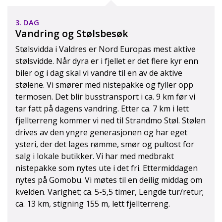
3. DAG
Vandring og Stølsbesøk
Stølsvidda i Valdres er Nord Europas mest aktive
stølsvidde. Når dyra er i fjellet er det flere kyr enn
biler og i dag skal vi vandre til en av de aktive
stølene. Vi smører med nistepakke og fyller opp
termosen. Det blir busstransport i ca. 9 km før vi
tar fatt på dagens vandring. Etter ca. 7 km i lett
fjellterreng kommer vi ned til Strandmo Støl. Stølen
drives av den yngre generasjonen og har eget
ysteri, der det lages rømme, smør og pultost for
salg i lokale butikker. Vi har med medbrakt
nistepakke som nytes ute i det fri. Ettermiddagen
nytes på Gomobu. Vi møtes til en deilig middag om
kvelden. Varighet; ca. 5-5,5 timer, Lengde tur/retur;
ca. 13 km, stigning 155 m, lett fjellterreng.