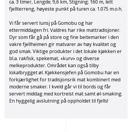
ca. 3 timer, Lengde; 9,6 km, Stigning; 160 m, lett
fjellterreng, høyeste punkt på turen ca. 1.075 m.o.h.
Vi får servert lunsj på Gomobu og har
ettermiddagen fri. Valdres har rike mattradisjoner.
Dyr som får gå på store og fine beitemarker i den
vakre fjellheimen gir matvarer av høy kvalitet og
god smak. Viktige produkter i det lokale kjøkken er
bl.a. rakfisk, spekemat, «kurv» og diverse
melkeprodukter. Området kan også tilby
lokalbrygget øl. Kjøkkensjefen på Gomobu har en
forkjærlighet for tradisjonsrik mat kombinert med
moderne smaker. I kveld går vi til bords og får
servert middag med kortreist mat samt øl-smaking.
En hyggelig avslutning på oppholdet til fjells!