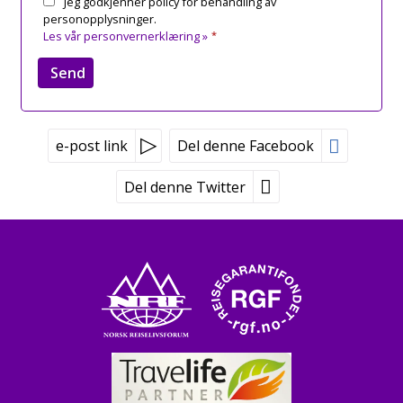
Jeg godkjenner policy for behandling av
personopplysninger.
Les vår personvernerklæring »
*
e-post link
Del denne Facebook
Del denne Twitter
Peer Gynt Tours
Tvetenveien 170
0671 Oslo
Booking tlf:
815 00 335
Grupper tlf:
24 10 12 80
©
post@peergynt.com
2026