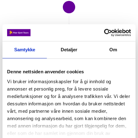
5. DAG
Frokost og avreise
Samtykke
Detaljer
Om
Vi nyter en god frokost og tar et ekstra godt drag
av fjelluften før avreise. De som skal ta
Valdresekspressen blir kjørt til Fagernes.
Denne nettsiden anvender cookies
Vi bruker informasjonskapsler for å gi innhold og
annonser et personlig preg, for å levere sosiale
mediefunksjoner og for å analysere trafikken vår. Vi deler
dessuten informasjon om hvordan du bruker nettstedet
vårt, med partnerne våre innen sosiale medier,
annonsering og analysearbeid, som kan kombinere den
med annen informasjon du har gjort tilgjengelig for dem,
eller som de har samlet inn gjennom din bruk av