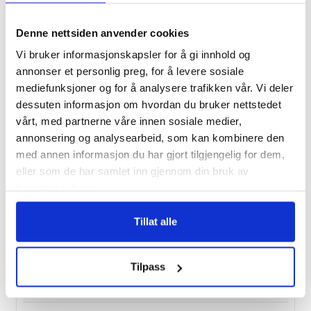
17/8
Denne nettsiden anvender cookies
Vandretur Valdres
Vi bruker informasjonskapsler for å gi innhold og
annonser et personlig preg, for å levere sosiale
Fra kr. 10 990,-
mediefunksjoner og for å analysere trafikken vår. Vi deler
dessuten informasjon om hvordan du bruker nettstedet
vårt, med partnerne våre innen sosiale medier,
18/8
annonsering og analysearbeid, som kan kombinere den
Fottur i Andorra
med annen informasjon du har gjort tilgjengelig for dem,
eller som de har samlet inn gjennom din bruk av
Fra kr. 20 990,-
tjenestene deres.
Tillat alle
23/8
Vandringer og moskus på Dovrefjell
Tilpass
Fra kr. 9 995,-