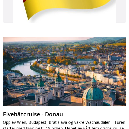
Elvebåtcruise - Donau
Opplev Wien, Budapest, Bratislava og vakre Wachaudalen
-
Turen
starter med flyvning til München. I løpet av vårt fem døgns cruise