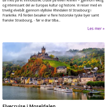
Bli med på et innholdsrikt cruise på elven Rhinen – gjennom viktig
og interessant del av Europas kultur og historie. Vi reiser med en
trivelig elvebåt gjennom idylliske Rhindalen til Strasbourg i
Frankrike. På ferden besøker vi flere historiske tyske byer samt
franske Strasbourg, - før vi drar tilba...
Les mer
Elvecruise i Moseldalen