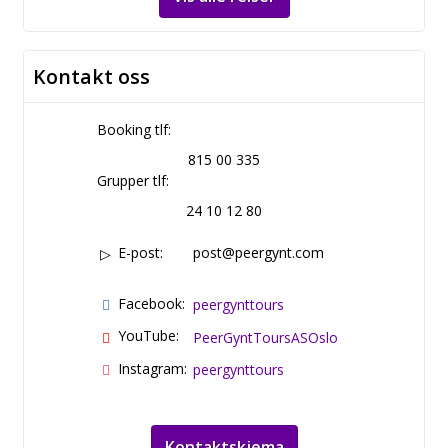
Kontakt oss
Booking tlf:
815 00 335
Grupper tlf:
24 10 12 80
E-post:
post@peergynt.com
Facebook:
peergynttours
YouTube:
PeerGyntToursASOslo
Instagram:
peergynttours
Kontaktskjema