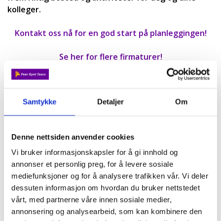
kolleger.
Kontakt oss nå for en god start på planleggingen!
Se her for flere firmaturer!
Samtykke
Detaljer
Om
Hoteller, restauranter og service
Denne nettsiden anvender cookies
Reisekalender
Vi bruker informasjonskapsler for å gi innhold og
annonser et personlig preg, for å levere sosiale
12/8
mediefunksjoner og for å analysere trafikken vår. Vi deler
dessuten informasjon om hvordan du bruker nettstedet
Jæren, Stavanger og Flor & Fjære
vårt, med partnerne våre innen sosiale medier,
annonsering og analysearbeid, som kan kombinere den
Fra kr. 15 500,-