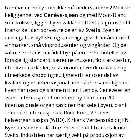
Genève
er en by som ikke må undervurderes! Med sin
beliggenhet ved
Genève-sjøen
og med Mont-Blanc
som kulisse, ligger byen vakkert til helt på grensen til
Frankrike i den sørvestre delen av
Sveits
. Byen er
omringet av idylliske og landelige grøntområder med
vinmarker, små vinprodusenter og vingårder. Og det
vakre sentrumsområdet byr på en rekke hoteller av
forskjellig standard, særegne museer, flott arkitektur,
utendørsmarkeder, restauranter i verdensklasse og
utmerkede shoppingmuligheter! Her oser det av
kvalitet og en internasjonal atmosfære samtidig som
byen har roen og sjarmen til en liten by. Genève er en
svært internasjonalt orientert by. Flere enn 200
internasjonale organisasjoner har sete i byen, blant
annet det internasjonale Røde Kors, Verdens
helseorganisasjon (WHO), Kirkens Verdensråd og FN.
Byen er videre et kultursenter for det fransktalende
Sveits. Industrien har særlig vekt på produksjon av