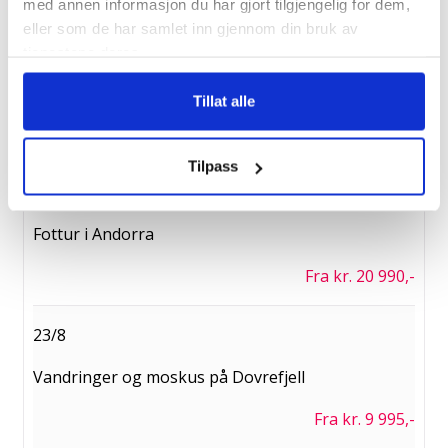
med annen informasjon du har gjort tilgjengelig for dem,
eller som de har samlet inn gjennom din bruk av
17/8
tjenestene deres.
Vandretur Valdres
Tillat alle
Fra kr. 10 990,-
Tilpass
18/8
Fottur i Andorra
Fra kr. 20 990,-
23/8
Vandringer og moskus på Dovrefjell
Fra kr. 9 995,-