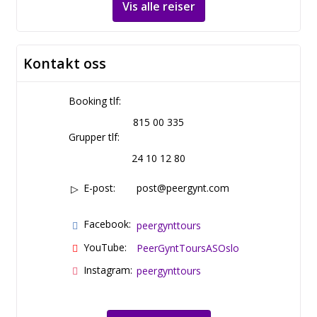
Vis alle reiser
Kontakt oss
Booking tlf:
815 00 335
Grupper tlf:
24 10 12 80
E-post:
post@peergynt.com
Facebook:
peergynttours
YouTube:
PeerGyntToursASOslo
Instagram:
peergynttours