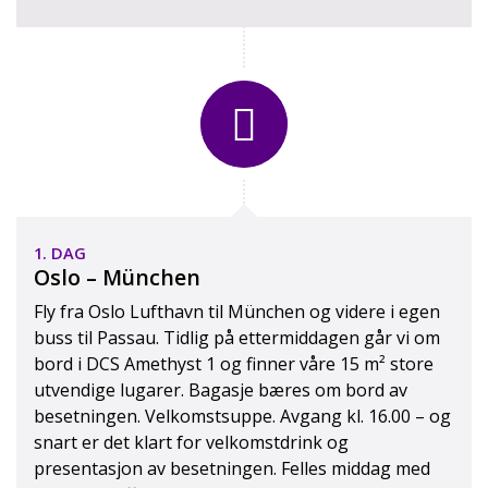
1. DAG
Oslo – München
Fly fra Oslo Lufthavn til München og videre i egen
buss til Passau. Tidlig på ettermiddagen går vi om
bord i DCS Amethyst 1 og finner våre 15 m² store
utvendige lugarer. Bagasje bæres om bord av
besetningen. Velkomstsuppe. Avgang kl. 16.00 – og
Lugar øvre dekk
snart er det klart for velkomstdrink og
presentasjon av besetningen. Felles middag med