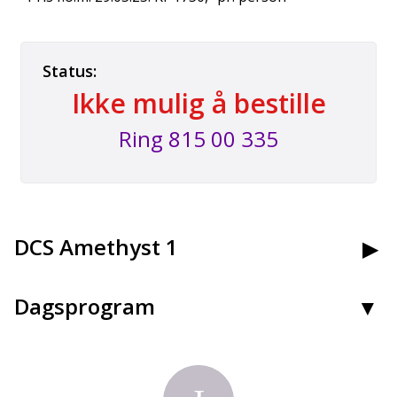
Status:
Ikke mulig å bestille
Ring
815 00 335
Kontakt oss
DCS Amethyst 1
Booking tlf:
815 00 335
Dagsprogram
Grupper tlf:
24 10 12 80
Restaurant
E-post:
post@peergynt.com