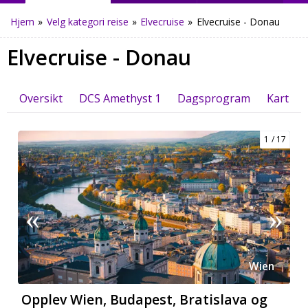
Hjem
»
Velg kategori reise
»
Elvecruise
»
Elvecruise - Donau
Elvecruise - Donau
Oversikt
DCS Amethyst 1
Dagsprogram
Kart
1
17
Wien
Opplev Wien, Budapest, Bratislava og