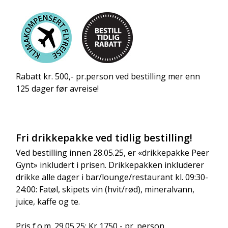
Rabatt kr. 500,- pr.person ved bestilling mer enn
Barområdet
125 dager før avreise!
Fri drikkepakke ved tidlig bestilling!
Ved bestilling innen 28.05.25, er «drikkepakke Peer
Gynt» inkludert i prisen. Drikkepakken inkluderer
drikke alle dager i bar/lounge/restaurant kl. 09:30-
24:00: Fatøl, skipets vin (hvit/rød), mineralvann,
Barområdet
juice, kaffe og te.
Pris f.o.m. 29.05.25: Kr 1750,- pr. person