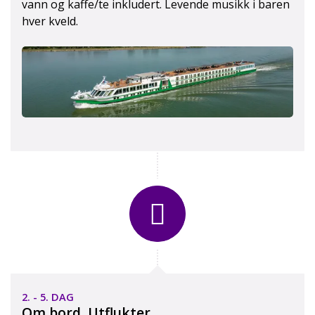
vann og kaffe/te inkludert. Levende musikk i baren
hver kveld.
Lugar hoveddekk
Lugar standard mellomdekk
2. - 5. DAG
Om bord. Utflukter.