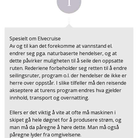
Facebook:
peergynttours
YouTube:
PeerGyntToursASOslo
Instagram:
peergynttours
Spesielt om Elvecruise
Av og til kan det forekomme at vannstand el.
Soldekk
Kontaktskjema
endrer seg pga. naturbaserte hendelser, og at
dette påvirker muligheten til å seile den oppsatte
ruten. Rederiene forbeholder seg retten til å endre
seilingsruter, program o.l. der hendelser de ikke er
herre over oppstår. I slike tilfeller må den reisende
akseptere at turens program endres hva gjelder
innhold, transport og overnatting.
Ellers er det viktig å vite at ofte må maskinen i
skipet gå hele døgnet for å produsere strøm, og
Spaavdeling
man må da påregne å høre dette. Man må også
påregne lyder fra omgivelsene.