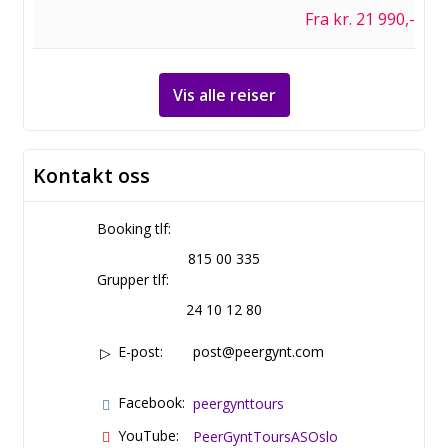
Fra kr. 21 990,-
Vis alle reiser
Kontakt oss
Booking tlf:
815 00 335
Grupper tlf:
24 10 12 80
E-post:
post@peergynt.com
Facebook:
peergynttours
YouTube:
PeerGyntToursASOslo