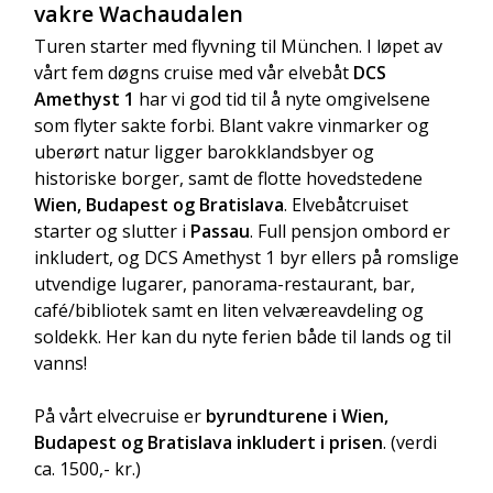
vakre Wachaudalen
Turen starter med flyvning til München. I løpet av
vårt fem døgns cruise med vår elvebåt
DCS
Amethyst 1
har vi god tid til å nyte omgivelsene
som flyter sakte forbi. Blant vakre vinmarker og
uberørt natur ligger barokklandsbyer og
historiske borger, samt de flotte hovedstedene
Slottet i Bratislava
Wien, Budapest og Bratislava
. Elvebåtcruiset
starter og slutter i
Passau
. Full pensjon ombord er
inkludert, og DCS Amethyst 1 byr ellers på romslige
utvendige lugarer, panorama-restaurant, bar,
café/bibliotek samt en liten velværeavdeling og
soldekk. Her kan du nyte ferien både til lands og til
vanns!
På vårt elvecruise er
byrundturene i Wien,
Budapest
Budapest og Bratislava inkludert i prisen
. (verdi
ca. 1500,- kr.)