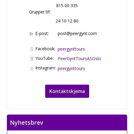
815 00 335
Grupper tlf:
24 10 12 80
E-post:
post@peergynt.com
Facebook:
peergynttours
YouTube:
PeerGyntToursASOslo
Instagram:
peergynttours
Kontaktskjema
Nyhetsbrev