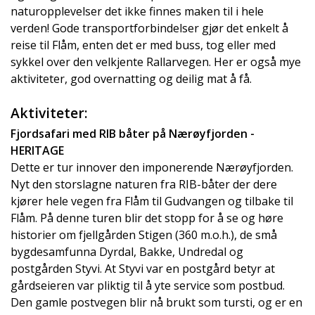
naturopplevelser det ikke finnes maken til i hele
verden! Gode transportforbindelser gjør det enkelt å
reise til Flåm, enten det er med buss, tog eller med
sykkel over den velkjente Rallarvegen. Her er også mye
aktiviteter, god overnatting og deilig mat å få.
Aktiviteter:
Fjordsafari med RIB båter på Nærøyfjorden -
HERITAGE
Dette er tur innover den imponerende Nærøyfjorden.
Nyt den storslagne naturen fra RIB-båter der dere
kjører hele vegen fra Flåm til Gudvangen og tilbake til
Flåm. På denne turen blir det stopp for å se og høre
historier om fjellgården Stigen (360 m.o.h.), de små
bygdesamfunna Dyrdal, Bakke, Undredal og
postgården Styvi. At Styvi var en postgård betyr at
gårdseieren var pliktig til å yte service som postbud.
Den gamle postvegen blir nå brukt som tursti, og er en