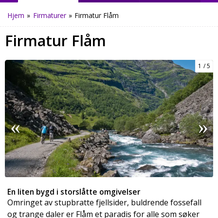
Hjem
»
Firmaturer
»
Firmatur Flåm
Firmatur Flåm
1
5
En liten bygd i storslåtte omgivelser
Omringet av stupbratte fjellsider, buldrende fossefall
og trange daler er Flåm et paradis for alle som søker