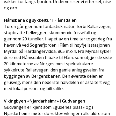
vakker tur langs fjorden. Underveis ser vi etter sel, nise
og ørn.
Flåmsbana og sykkeltur i Flåmsdalen
Turen går gjennom fantastisk natur, forbi Rallarvegen,
stupbratte fjellvegger, skummende fossefall og
gjennom 20 tuneller. I løpet av en time tar toget deg fra
havsnivå ved Sognefjorden i Flåm til høyfjellsstasjonen
Myrdal på Hardangervidda, 865 m.o.h. Fra Myrdal sykler
dere ned Flåmsdalen tilbake til Flåm, som utgjør de siste
20 kilometerne av Norges mest spektakulære
sykkelrute Rallarvegen, den gamle anleggsveien fra
byggingen av Bergensbanen. Den øverste delen er
grusveg, mens den nederste halvdelen er asfaltert veg
med lokal person- og biltrafikk.
Vikingbyen «Njardarheimr» i Gudvangen
Gudvangen er kjent som «gudenes plass» og i
Njardarheimr møter du «ekte» vikinger i alle aldre som