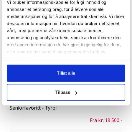
Vi bruker informasjonskapsler for å gi innhold og
annonser et personlig preg, for å levere sosiale
18/8
mediefunksjoner og for å analysere trafikken vår. Vi deler
Fottur i Andorra
dessuten informasjon om hvordan du bruker nettstedet
vårt, med partnerne våre innen sosiale medier,
Fra kr. 20 990,-
annonsering og analysearbeid, som kan kombinere den
med annen informasjon du har gjort tilgjengelig for dem,
eller som de har samlet inn gjennom din bruk av
23/8
tjenestene deres.
Vandringer og moskus på Dovrefjell
Tillat alle
Fra kr. 9 995,-
Tilpass
26/8
Seniorfavoritt - Tyrol
Fra kr. 19 500,-