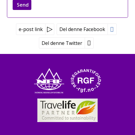
e-post link
Del denne Facebook
Del denne Twitter
Peer Gynt Tours
Tvetenveien 170
0671 Oslo
Booking tlf:
815 00 335
Grupper tlf:
24 10 12 80
©
post@peergynt.com
2026