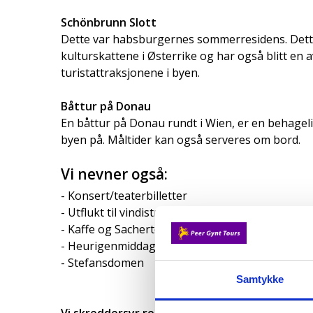
Schönbrunn Slott
Dette var habsburgernes sommerresidens. Dette 
kulturskattene i Østerrike og har også blitt en a
turistattraksjonene i byen.
Båttur på Donau
En båttur på Donau rundt i Wien, er en behagel
byen på. Måltider kan også serveres om bord.
Vi nevner også:
- Konsert/teaterbilletter
- Utflukt til vindistriktet Burgenland med vinsm
- Kaffe og Sachertorte på Wienerkafé
- Heurigenmiddag (tradisjonell middag med lokal
- Stefansdomen
Samtykke