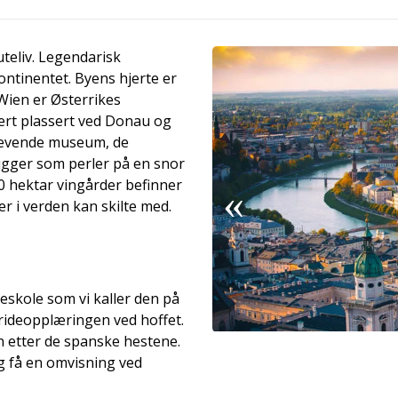
uteliv. Legendarisk
ontinentet. Byens hjerte er
ien er Østerrikes
kert plassert ved Donau og
 levende museum, de
igger som perler på en snor
00 hektar vingårder befinner
r i verden kan skilte med.
eskole som vi kaller den på
 rideopplæringen ved hoffet.
n etter de spanske hestene.
 få en omvisning ved