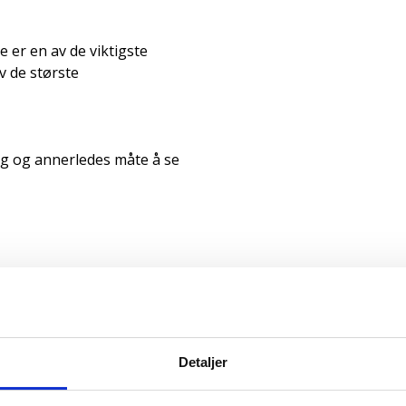
er en av de viktigste
v de største
ig og annerledes måte å se
aking
 vin)
Detaljer