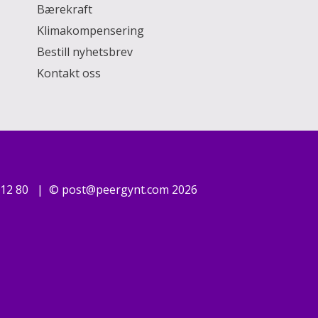
Bærekraft
Klimakompensering
Bestill nyhetsbrev
Kontakt oss
 12 80
©
post@peergynt.com
2026