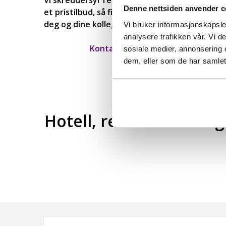
Vi skreddersyr reisen for din gruppe på ønske
Denne nettsiden anvender c
et pristilbud, så finner vi også frem til riktig 
deg og dine kolleger.
Vi bruker informasjonskapsler
analysere trafikken vår. Vi 
Kontakt oss nå for en god start på
sosiale medier, annonsering 
dem, eller som de har samlet
Se her for flere firmatu
Hotell, restauranter og