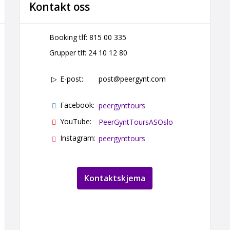
Kontakt oss
Booking tlf:
815 00 335
Grupper tlf:
24 10 12 80
E-post:
post@peergynt.com
Facebook:
peergynttours
YouTube:
PeerGyntToursASOslo
Instagram:
peergynttours
Kontaktskjema