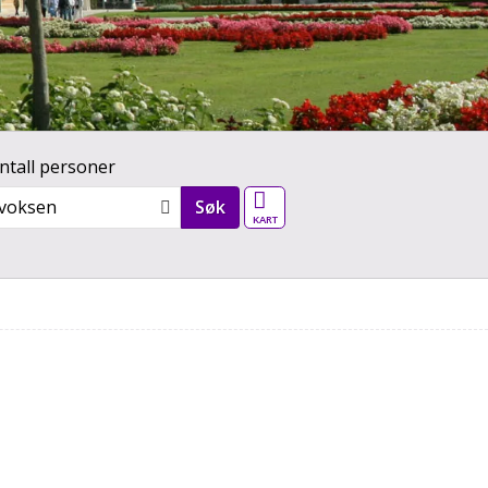
ntall personer
Vår verden - kart
 voksen
Søk