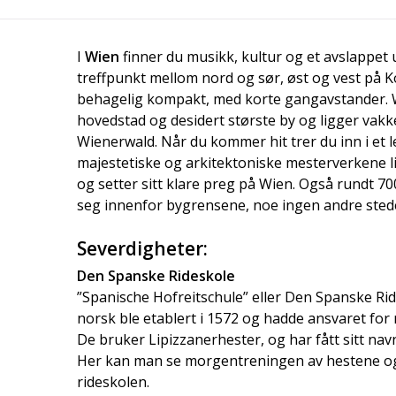
I
Wien
finner du musikk, kultur og et avslappet 
treffpunkt mellom nord og sør, øst og vest på K
behagelig kompakt, med korte gangavstander. W
hovedstad og desidert største by og ligger vak
Wienerwald. Når du kommer hit trer du inn i et
majestetiske og arkitektoniske mesterverkene l
og setter sitt klare preg på Wien. Også rundt 7
seg innenfor bygrensene, noe ingen andre stede
Severdigheter:
Den Spanske Rideskole
”Spanische Hofreitschule” eller Den Spanske Rid
norsk ble etablert i 1572 og hadde ansvaret for
De bruker Lipizzanerhester, og har fått sitt nav
Her kan man se morgentreningen av hestene og
rideskolen.