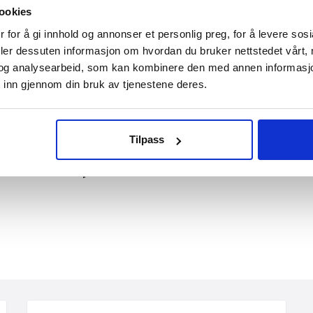
de datoer. Ta kontakt for
ookies
bosted og aktiviteter for
 for å gi innhold og annonser et personlig preg, for å levere sos
deler dessuten informasjon om hvordan du bruker nettstedet vårt,
 planleggingen!
og analysearbeid, som kan kombinere den med annen informasjon d
 inn gjennom din bruk av tjenestene deres.
rer!
Tilpass
 service