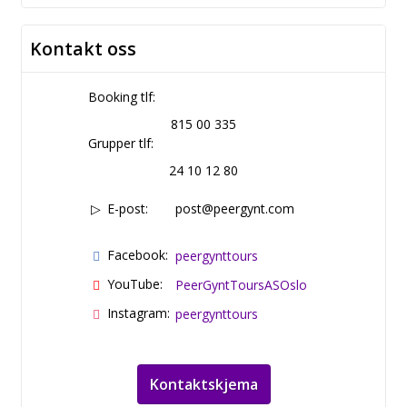
Kontakt oss
Booking tlf:
815 00 335
Grupper tlf:
24 10 12 80
E-post:
post@peergynt.com
Facebook:
peergynttours
YouTube:
PeerGyntToursASOslo
Instagram:
peergynttours
Kontaktskjema