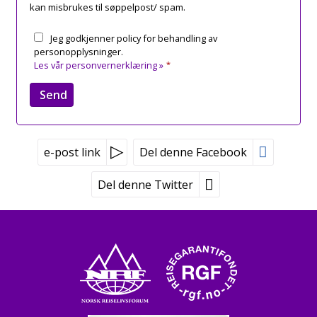
kan misbrukes til søppelpost/ spam.
Jeg godkjenner policy for behandling av
personopplysninger.
Les vår personvernerklæring »
*
e-post link
Del denne Facebook
Del denne Twitter
Peer Gynt Tours
Tvetenveien 170
0671 Oslo
Booking tlf:
815 00 335