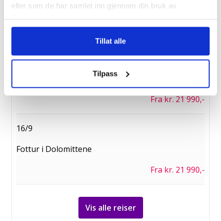
eller som de har samlet inn gjennom din bruk av
Vandretur Amalfikysten
tjenestene deres.
Fra kr. 24 990,-
Tillat alle
9/9
Tilpass
Fottur i Dolomittene
Fra kr. 21 990,-
16/9
Fottur i Dolomittene
Fra kr. 21 990,-
Vis alle reiser