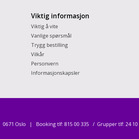
Viktig informasjon
Viktig å vite
Vanlige spørsmål
Trygg bestilling
Vilkår
Personvern
Informasjonskapsler
0671 Oslo
Booking tlf:
815 00 335
Grupper tlf:
24 10