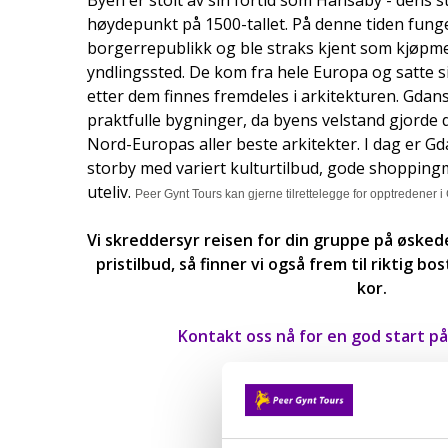
høydepunkt på 1500-tallet. På denne tiden fung
borgerrepublikk og ble straks kjent som kjøp
yndlingssted. De kom fra hele Europa og satte s
etter dem finnes fremdeles i arkitekturen. Gdansk
praktfulle bygninger, da byens velstand gjorde 
Nord-Europas aller beste arkitekter. I dag er Gda
storby med variert kulturtilbud, gode shoppin
uteliv.
Peer Gynt Tours kan gjerne tilrettelegge for opptredener i
Vi skreddersyr reisen for din gruppe på øsked
pristilbud, så finner vi også frem til riktig bo
kor.
Kontakt oss nå for en god start på
Se her for flere kortur