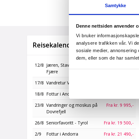
Samtykke
Denne nettsiden anvender c
Vi bruker informasjonskapsler
analysere trafikken vår. Vi 
Reisekalender
sosiale medier, annonsering 
dem, eller som de har samlet
12/8
Jæren, Stavanger og Flor &
Fra kr. 15 500,-
Fjære
17/8
Vandretur Valdres
Fra kr. 10 990,-
18/8
Fottur i Andorra
Fra kr. 20 990,-
23/8
Vandringer og moskus på
Fra kr. 9 995,-
Dovrefjell
26/8
Seniorfavoritt - Tyrol
Fra kr. 19 500,-
2/9
Fottur i Andorra
Fra kr. 21 490,-