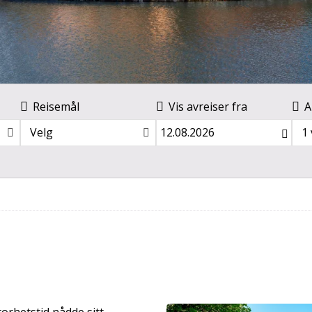
Reisemål
Vis avreiser fra
A
Velg
1
torhetstid nådde sitt