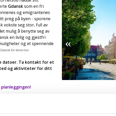
erte
Gdansk
som en fri
mennenes og emigrantenes
itt preg på byen - sporene
 vokste seg stor, full av
det mulig å benytte seg av
nsk en livlig og gjestfri
gmuligheter og et spennende
 Gdansk for deres kor.
e datoer. Ta kontakt for et
sted og aktiviteter for ditt
 planleggingen!
er!