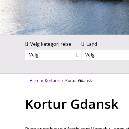
Velg kategori reise
Land
Velg
Velg
Hjem
»
Korturer
»
Kortur Gdansk
Kortur Gdansk
Byen er stolt av sin fortid som Hansaby - dens s