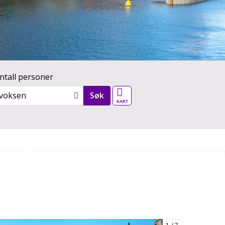
ntall personer
Vår verden - kart
 voksen
Søk