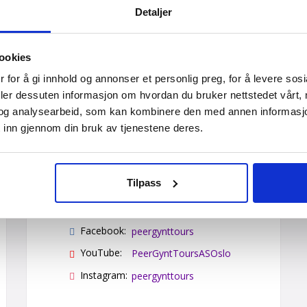
Detaljer
ookies
 for å gi innhold og annonser et personlig preg, for å levere sos
deler dessuten informasjon om hvordan du bruker nettstedet vårt,
Kontakt oss
og analysearbeid, som kan kombinere den med annen informasjon d
 inn gjennom din bruk av tjenestene deres.
Booking tlf:
815 00 335
Grupper tlf:
24 10 12 80
Tilpass
E-post:
post@peergynt.com
Facebook:
peergynttours
YouTube:
PeerGyntToursASOslo
Instagram:
peergynttours