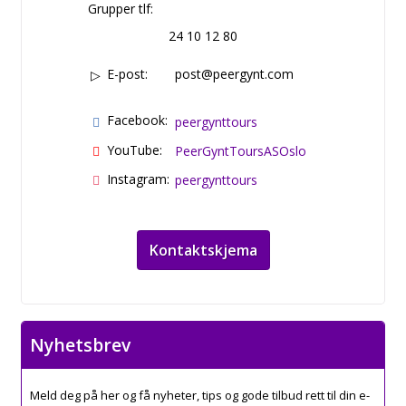
Grupper tlf:
24 10 12 80
E-post:
post@peergynt.com
Facebook:
peergynttours
YouTube:
PeerGyntToursASOslo
Instagram:
peergynttours
Kontaktskjema
Nyhetsbrev
Meld deg på her og få nyheter, tips og gode tilbud rett til din e-