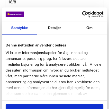
18/8
Fottur i Andorra
Fra kr. 20 990,-
Samtykke
Detaljer
Om
23/8
Denne nettsiden anvender cookies
Vandringer og moskus på Dovrefjell
Vi bruker informasjonskapsler for å gi innhold og
Fra kr. 9 995,-
annonser et personlig preg, for å levere sosiale
mediefunksjoner og for å analysere trafikken vår. Vi deler
dessuten informasjon om hvordan du bruker nettstedet
26/8
vårt, med partnerne våre innen sosiale medier,
Seniorfavoritt - Tyrol
annonsering og analysearbeid, som kan kombinere den
med annen informasjon du har gjort tilgjengelig for dem,
Fra kr. 19 500,-
eller som de har samlet inn gjennom din bruk av
tjenestene deres.
2/9