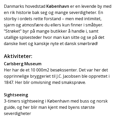
Danmarks hovedstad
København
er en levende by med
en rik historie bak seg og mange severdigheter. En
storby i ordets rette forstand – men med intimitet,
sjarm og atmosfære du ellers kun finner i småbyer.
"Strøket" byr på mange butikker å handle i, samt
utallige spisesteder hvor man kan sitte og se på det
danske livet og kanskje nyte et dansk smørbrød!
Amalienborg
Aktiviteter:
Carlsberg Museum
Her har de et 10 000m2 besøkssenter. Det var her det
opprinnelige bryggeriet til J.C. Jacobsen ble opprettet i
1847. Her blir omvisning med smaksprøve.
Sightseeing
3-timers sightseeing i København med buss og norsk
guide, og her blir man kjent med byens største
severdigheter