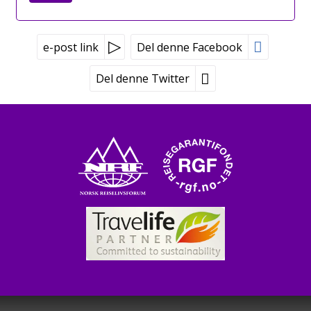
e-post link
Del denne Facebook
Del denne Twitter
Peer Gynt Tours
Tvetenveien 170
0671 Oslo
Booking tlf:
815 00 335
Grupper tlf:
24 10 12 80
©
post@peergynt.com
2026