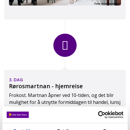
3. DAG
Rørosmartnan - hjemreise
Frokost. Martnan åpner ved 10-tiden, og det blir
mulighet for å utnytte formiddagen til handel, lunsj
og hygge etter eget ønske. Ved 13-tiden samles vi
ved bussen, klare for hjemreisen. Full av gode
minner fra folkelivet på Røros tar vi korteste veien