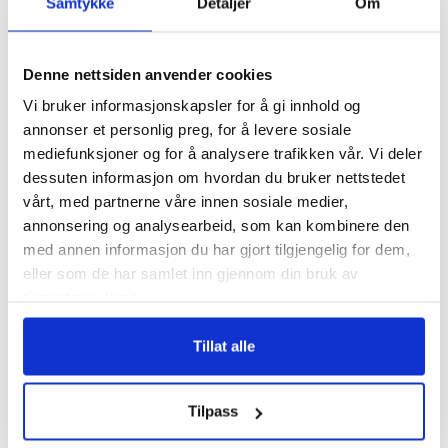
mot Oslo, og gjør nødvendige stopp underveis.
Samtykke
Detaljer
Om
Denne nettsiden anvender cookies
Vi bruker informasjonskapsler for å gi innhold og
annonser et personlig preg, for å levere sosiale
mediefunksjoner og for å analysere trafikken vår. Vi deler
dessuten informasjon om hvordan du bruker nettstedet
vårt, med partnerne våre innen sosiale medier,
annonsering og analysearbeid, som kan kombinere den
med annen informasjon du har gjort tilgjengelig for dem,
eller som de har samlet inn gjennom din bruk av
tjenestene deres.
Tillat alle
Kart
Tilpass