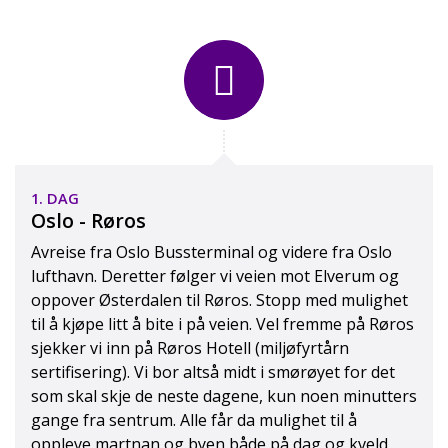
815 00 335
Grupper tlf:
24 10 12 80
E-post:
post@peergynt.com
Facebook:
peergynttours
1. DAG
YouTube:
PeerGyntToursASOslo
Oslo - Røros
Instagram:
peergynttours
Avreise fra Oslo Bussterminal og videre fra Oslo
lufthavn. Deretter følger vi veien mot Elverum og
oppover Østerdalen til Røros. Stopp med mulighet
Kontaktskjema
til å kjøpe litt å bite i på veien. Vel fremme på Røros
sjekker vi inn på Røros Hotell (miljøfyrtårn
sertifisering). Vi bor altså midt i smørøyet for det
som skal skje de neste dagene, kun noen minutters
gange fra sentrum. Alle får da mulighet til å
oppleve martnan og byen både på dag og kveld