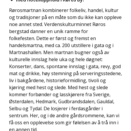
Rørosmartnan kombinerer folkeliv, handel, kultur
og tradisjoner på en måte som du ikke kan oppleve
noe annet sted. Verdenskulturminnet Røros
bergstad danner en unik ramme for
folkefesten. Dette er først og fremst en
handelsmartna, med ca. 200 utstillere i gata og i
Martnashallen. Men martnan bugner også av
kulturelle innslag hele uka og hele døgnet:
Konserter, dans, spontane innslag i gata, revy, god
mat og drikke, høy stemning på serveringsstedene,
liv i bakgårdene, historieformidling, tivoli og
kjøring med hest og slede. Med hest og slede
kommer forbønder og lasskjørere fra Sverige,
Østerdalen, Hedmark, Gudbrandsdalen, Gauldal,
Selbu og Tydal. De losjerer i ferdasgårder i
sentrum. Her, og i de andre gårdsrommene, kan vi
få oss en opplevelse som gir følelsen av å trå inn i
en annen tid.