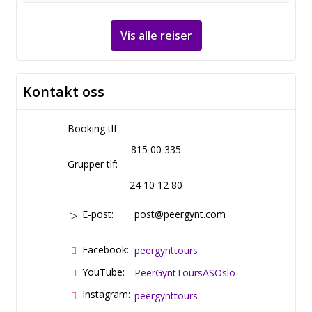
Vis alle reiser
Kontakt oss
Booking tlf:
815 00 335
Grupper tlf:
24 10 12 80
E-post:
post@peergynt.com
Facebook:
peergynttours
YouTube:
PeerGyntToursASOslo
Instagram:
peergynttours