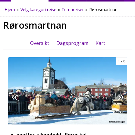
Hjem
»
Velg kategori reise
»
Temareiser
»
Rørosmartnan
Rørosmartnan
Oversikt
Dagsprogram
Kart
1
6
med hotellopphold i Røros by!