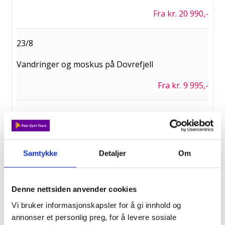
Fra kr. 20 990,-
23/8
Vandringer og moskus på Dovrefjell
Fra kr. 9 995,-
26/8
Seniorfavoritt - Tyrol
Samtykke
Detaljer
Om
Fra kr. 19 500,-
2/9
Denne nettsiden anvender cookies
Vi bruker informasjonskapsler for å gi innhold og
Fottur i Andorra
annonser et personlig preg, for å levere sosiale