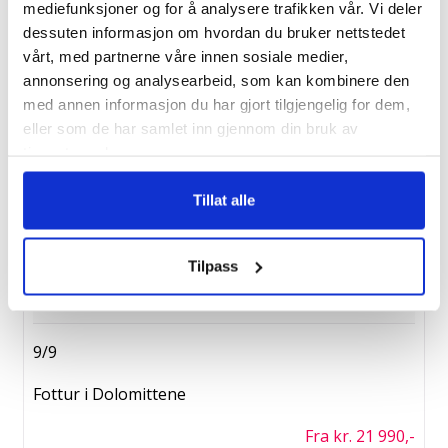
Fra kr. 21 490,-
mediefunksjoner og for å analysere trafikken vår. Vi deler
dessuten informasjon om hvordan du bruker nettstedet
vårt, med partnerne våre innen sosiale medier,
2/9
annonsering og analysearbeid, som kan kombinere den
med annen informasjon du har gjort tilgjengelig for dem,
Tyrol med GD
eller som de har samlet inn gjennom din bruk av
Fra kr. 19 550,-
tjenestene deres.
Tillat alle
4/9
Vandretur Amalfikysten
Tilpass
Fra kr. 24 990,-
9/9
Fottur i Dolomittene
Fra kr. 21 990,-