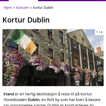
Hjem
»
Korturer
»
Kortur Dublin
Kortur Dublin
1
4
Irland
er en herlig destinasjon å reise til på kortur.
Hovedstaden
Dublin
, en flott by som har klart å bevare
sin opprinnelige sjarme. Dublin er kontrastenes by,