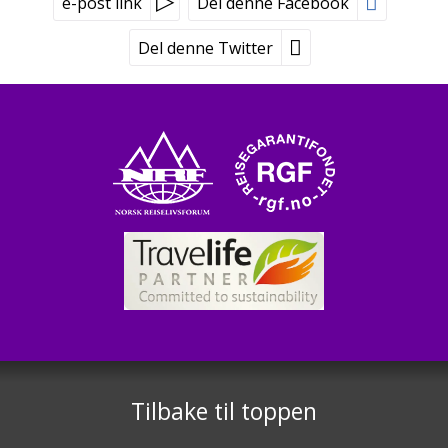
e-post link
Del denne Facebook
Del denne Twitter
Peer Gynt Tours
Tvetenveien 170
0671 Oslo
Booking tlf:
815 00 335
Grupper tlf:
24 10 12 80
©
post@peergynt.com
2026
Tilbake til toppen