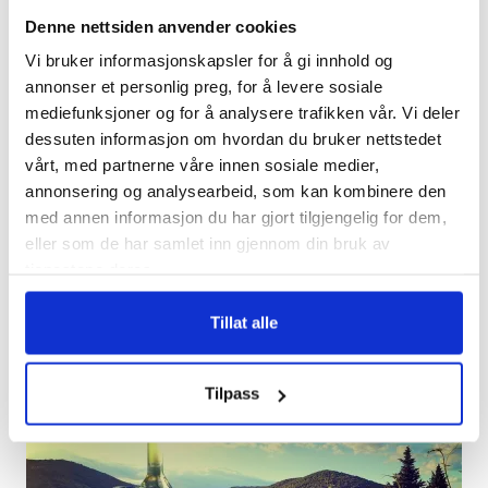
Denne nettsiden anvender cookies
Vi bruker informasjonskapsler for å gi innhold og
Folkehøgskoler
annonser et personlig preg, for å levere sosiale
mediefunksjoner og for å analysere trafikken vår. Vi deler
dessuten informasjon om hvordan du bruker nettstedet
vårt, med partnerne våre innen sosiale medier,
annonsering og analysearbeid, som kan kombinere den
med annen informasjon du har gjort tilgjengelig for dem,
eller som de har samlet inn gjennom din bruk av
tjenestene deres.
Tillat alle
Vintur
Tilpass