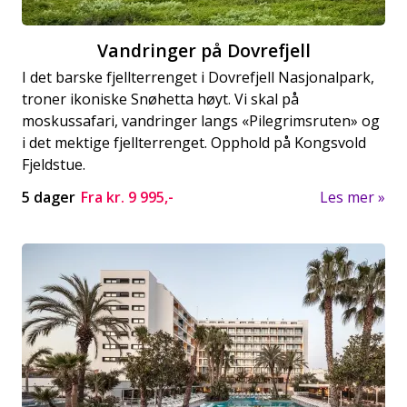
Vandringer på Dovrefjell
I det barske fjellterrenget i Dovrefjell Nasjonalpark,
troner ikoniske Snøhetta høyt. Vi skal på
moskussafari, vandringer langs «Pilegrimsruten» og
i det mektige fjellterrenget. Opphold på Kongsvold
Fjeldstue.
5 dager
Fra kr.
9 995,-
Les mer