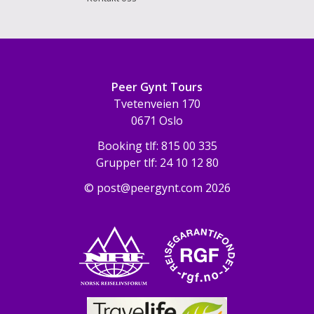
Peer Gynt Tours
Tvetenveien 170
0671 Oslo
Booking tlf:
815 00 335
Grupper tlf:
24 10 12 80
©
post@peergynt.com
2026