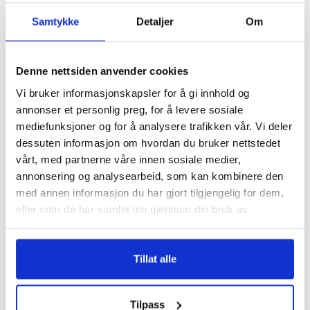
Elvecruise
Samtykke
Detaljer
Om
Hva er fordelene med et elvecruise?
Denne nettsiden anvender cookies
Hvilke typer lugarer tilbyr dere?
Vi bruker informasjonskapsler for å gi innhold og
annonser et personlig preg, for å levere sosiale
mediefunksjoner og for å analysere trafikken vår. Vi deler
Kan det forekomme endringer i den
dessuten informasjon om hvordan du bruker nettstedet
oppsatte ruten?
vårt, med partnerne våre innen sosiale medier,
annonsering og analysearbeid, som kan kombinere den
Er det mye støy fra skipet?
med annen informasjon du har gjort tilgjengelig for dem,
eller som de har samlet inn gjennom din bruk av
tjenestene deres.
Annet
Tillat alle
Andre spørsmål?
Tilpass