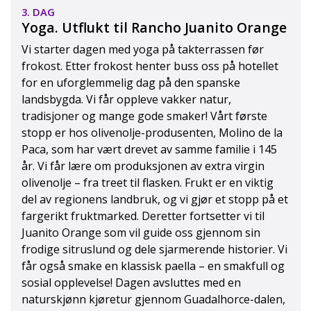
3. DAG
Yoga. Utflukt til Rancho Juanito Orange
Vi starter dagen med yoga på takterrassen før
frokost. Etter frokost henter buss oss på hotellet
for en uforglemmelig dag på den spanske
landsbygda. Vi får oppleve vakker natur,
tradisjoner og mange gode smaker! Vårt første
stopp er hos olivenolje-produsenten, Molino de la
Paca, som har vært drevet av samme familie i 145
år. Vi får lære om produksjonen av extra virgin
olivenolje – fra treet til flasken. Frukt er en viktig
del av regionens landbruk, og vi gjør et stopp på et
fargerikt fruktmarked. Deretter fortsetter vi til
Juanito Orange som vil guide oss gjennom sin
frodige sitruslund og dele sjarmerende historier. Vi
får også smake en klassisk paella – en smakfull og
sosial opplevelse! Dagen avsluttes med en
naturskjønn kjøretur gjennom Guadalhorce-dalen,