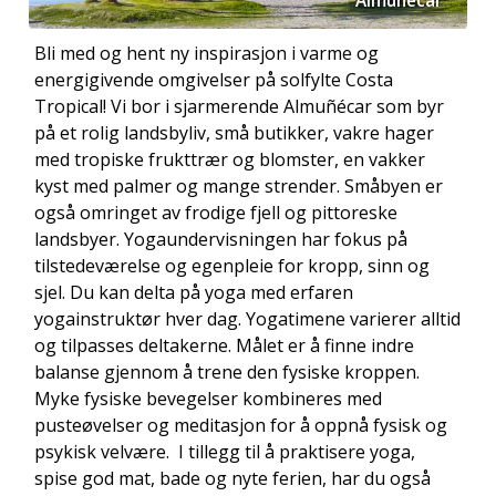
Almuñécar
Bli med og hent ny inspirasjon i varme og
energigivende omgivelser på solfylte Costa
Tropical! Vi bor i sjarmerende Almuñécar som byr
på et rolig landsbyliv, små butikker, vakre hager
med tropiske frukttrær og blomster, en vakker
kyst med palmer og mange strender. Småbyen er
også omringet av frodige fjell og pittoreske
landsbyer. Yogaundervisningen har fokus på
Castillo de San Miguel
tilstedeværelse og egenpleie for kropp, sinn og
sjel. Du kan delta på yoga med erfaren
yogainstruktør hver dag. Yogatimene varierer alltid
og tilpasses deltakerne. Målet er å finne indre
balanse gjennom å trene den fysiske kroppen.
Myke fysiske bevegelser kombineres med
pusteøvelser og meditasjon for å oppnå fysisk og
psykisk velvære. I tillegg til å praktisere yoga,
spise god mat, bade og nyte ferien, har du også