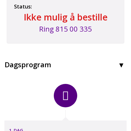
Status:
Ikke mulig å bestille
Ring
815 00 335
Kontakt oss
Dagsprogram
Nerja
Booking tlf:
815 00 335
Grupper tlf:
24 10 12 80
E-post:
post@peergynt.com
Facebook:
peergynttours
1. DAG