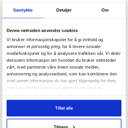
Samtykke
Detaljer
Om
5. DAG
Avslappende dag med yoga
Denne nettsiden anvender cookies
Yoga på takterrassen og frokost. Resten av dagen
Vi bruker informasjonskapsler for å gi innhold og
fri for en svømmetur i hotellets basseng eller i det
annonser et personlig preg, for å levere sosiale
turkisblå havet. Du kan også bestille individuell
mediefunksjoner og for å analysere trafikken vår. Vi deler
time med yogainstruktør (mot tillegg) eller benytte
dessuten informasjon om hvordan du bruker nettstedet
deg av treningsstudioet på hotellet. Lunsj på egen
vårt, med partnerne våre innen sosiale medier,
regning. Ettermiddagsyoga og felles middag.
annonsering og analysearbeid, som kan kombinere den
med annen informasjon du har gjort tilgjengelig for dem,
eller som de har samlet inn gjennom din bruk av
tjenestene deres.
Tillat alle
Tilpass