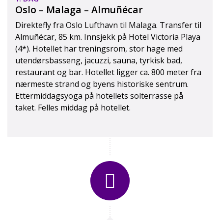
Nerja
YouTube:
PeerGyntToursASOslo
Oslo – Malaga – Almuñécar
Instagram:
peergynttours
Direktefly fra Oslo Lufthavn til Malaga. Transfer til
Almuñécar, 85 km. Innsjekk på Hotel Victoria Playa
(4*). Hotellet har treningsrom, stor hage med
Kontaktskjema
utendørsbasseng, jacuzzi, sauna, tyrkisk bad,
restaurant og bar. Hotellet ligger ca. 800 meter fra
nærmeste strand og byens historiske sentrum.
Ettermiddagsyoga på hotellets solterrasse på
taket. Felles middag på hotellet.