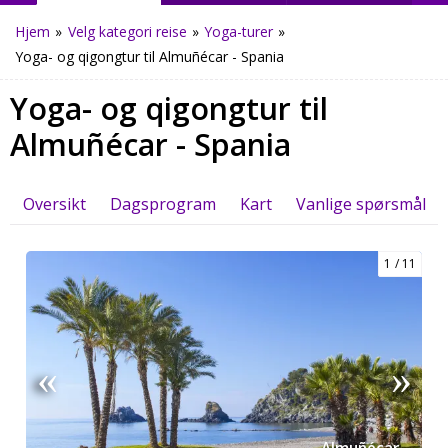
Hjem
»
Velg kategori reise
»
Yoga-turer
»
Yoga- og qigongtur til Almuñécar - Spania
Yoga- og qigongtur til
Almuñécar - Spania
Oversikt
Dagsprogram
Kart
Vanlige spørsmål
1
11