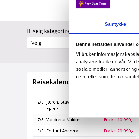
Samtykke
Velg kategori reise
Land
Velg
Velg
Denne nettsiden anvender c
Vi bruker informasjonskapsler
analysere trafikken vår. Vi 
sosiale medier, annonsering 
dem, eller som de har samlet
Reisekalender
12/8
Jæren, Stavanger og Flor &
Fra kr. 15 500,-
Fjære
17/8
Vandretur Valdres
Fra kr. 10 990,-
18/8
Fottur i Andorra
Fra kr. 20 990,-