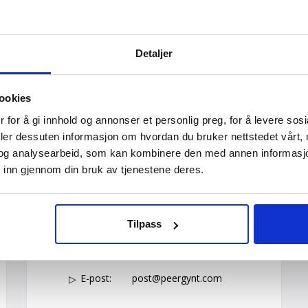
Detaljer
Reisemål
Vis avreiser fra
A
Velg
1
ookies
 for å gi innhold og annonser et personlig preg, for å levere sos
deler dessuten informasjon om hvordan du bruker nettstedet vårt,
og analysearbeid, som kan kombinere den med annen informasjon d
 inn gjennom din bruk av tjenestene deres.
Kontakt oss
Booking tlf:
815 00 335
Tilpass
Grupper tlf:
24 10 12 80
E-post:
post@peergynt.com