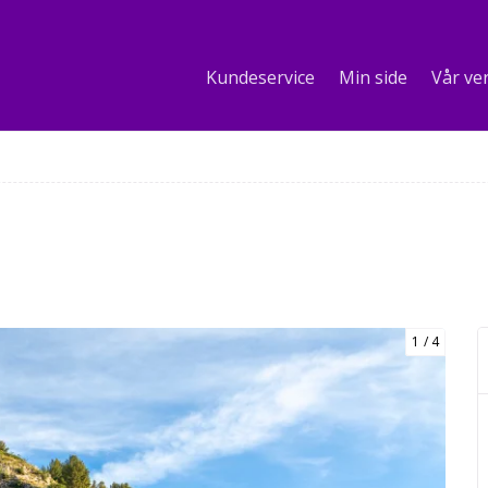
Kundeservice
Min side
Vår ve
1
4