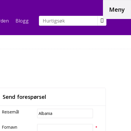
Meny
rden
Blogg
Send forespørsel
Reisemål
Fornavn