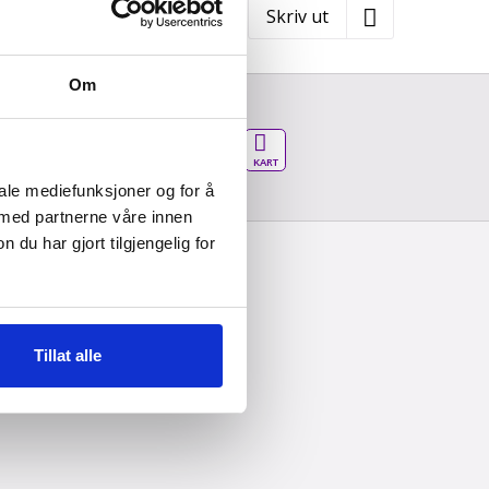
Skriv ut
Om
ntall personer
Vår verden - kart
 voksen
Søk
iale mediefunksjoner og for å
 med partnerne våre innen
u har gjort tilgjengelig for
Tillat alle