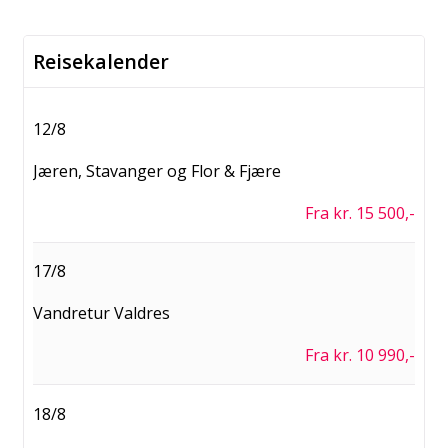
Kontakt oss
Reisekalender
Booking tlf:
815 00 335
12/8
Grupper tlf:
24 10 12 80
Jæren, Stavanger og Flor & Fjære
E-post:
post@peergynt.com
Fra kr. 15 500,-
Facebook:
peergynttours
17/8
YouTube:
PeerGyntToursASOslo
Vandretur Valdres
Instagram:
peergynttours
Fra kr. 10 990,-
Kontaktskjema
18/8