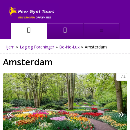
Hjem
»
Lag og Foreninger
»
Be-Ne-Lux
»
Amsterdam
Amsterdam
1
4