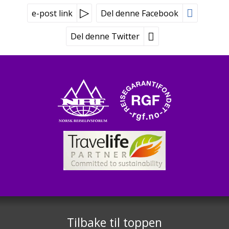
e-post link
Del denne Facebook
Del denne Twitter
Peer Gynt Tours
Tvetenveien 170
0671 Oslo
Booking tlf:
815 00 335
Grupper tlf:
24 10 12 80
©
post@peergynt.com
2026
Tilbake til toppen