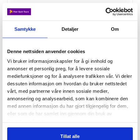
Fra kr. 21 490,-
2/9
Samtykke
Detaljer
Om
Tyrol med GD
Denne nettsiden anvender cookies
Fra kr. 19 550,-
Vi bruker informasjonskapsler for å gi innhold og
annonser et personlig preg, for å levere sosiale
4/9
mediefunksjoner og for å analysere trafikken vår. Vi deler
dessuten informasjon om hvordan du bruker nettstedet
Vandretur Amalfikysten
vårt, med partnerne våre innen sosiale medier,
Fra kr. 24 990,-
annonsering og analysearbeid, som kan kombinere den
med annen informasjon du har gjort tilgjengelig for dem,
eller som de har samlet inn gjennom din bruk av
9/9
tjenestene deres.
Fottur i Dolomittene
Tillat alle