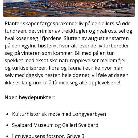
Planter skaper fargesprakende liv på den ellers så øde
tundraen, det vrimler av trekkfugler og hvalross, sel og
hval koser seg i fjordene. Slutten av august er starten
på den «gylne høsten», hvor alt levende liv forbereder
seg på vinteren som kommer. Bli med på en tur
spekket med eksotiske naturopplevelser mellom fjell
og turkise isbreer, flora og fauna i et rike hvor man
selv med dagslys nesten hele døgnet, vil føle at dagen
ikke er lang nok til å få med seg alle opplevelsene!
Noen høydepunkter:
Kulturhistorisk møte med Longyearbyen
Svalbard Museum og Galleri Svalbard
I gruvebusens fotspor, Gruve 3