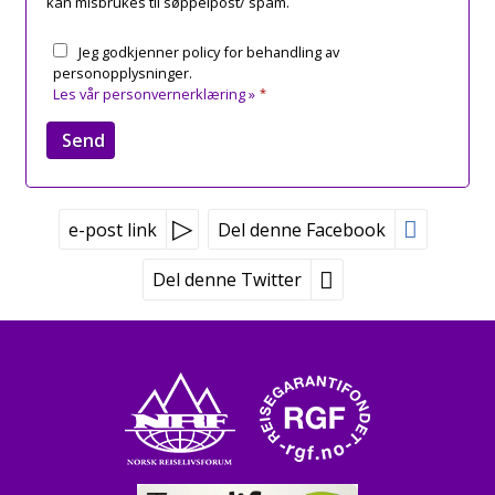
kan misbrukes til søppelpost/ spam.
Jeg godkjenner policy for behandling av
personopplysninger.
Les vår personvernerklæring »
*
e-post link
Del denne Facebook
Del denne Twitter
Peer Gynt Tours
Tvetenveien 170
0671 Oslo
Booking tlf:
815 00 335
Grupper tlf:
24 10 12 80