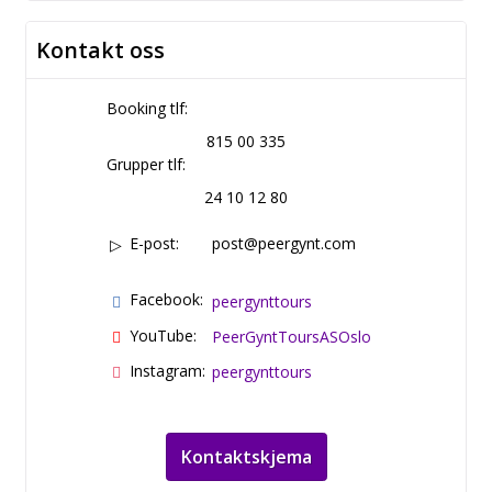
Kontakt oss
Booking tlf:
815 00 335
Grupper tlf:
24 10 12 80
E-post:
post@peergynt.com
Facebook:
peergynttours
YouTube:
PeerGyntToursASOslo
Instagram:
peergynttours
Kontaktskjema