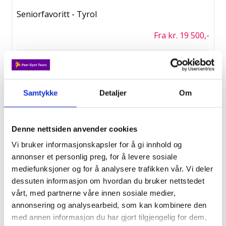
Seniorfavoritt - Tyrol
Fra kr. 19 500,-
2/9
Fottur i Andorra
Samtykke
Detaljer
Om
Fra kr. 21 490,-
Denne nettsiden anvender cookies
2/9
Vi bruker informasjonskapsler for å gi innhold og
annonser et personlig preg, for å levere sosiale
Tyrol med GD
mediefunksjoner og for å analysere trafikken vår. Vi deler
Fra kr. 19 550,-
dessuten informasjon om hvordan du bruker nettstedet
vårt, med partnerne våre innen sosiale medier,
annonsering og analysearbeid, som kan kombinere den
4/9
med annen informasjon du har gjort tilgjengelig for dem,