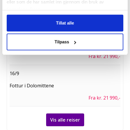
eller som de har samlet inn gjennom din bruk av
Vandretur Amalfikysten
tjenestene deres.
Fra kr. 24 990,-
Tillat alle
9/9
Tilpass
Fottur i Dolomittene
Fra kr. 21 990,-
16/9
Fottur i Dolomittene
Fra kr. 21 990,-
Vis alle reiser