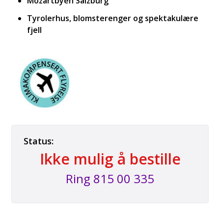
Mozartbyen Salzburg
Grossglockner
Tyrolerhus, blomsterenger og spektakulære
fjell
Hohensalzburg festning
Status:
Ikke mulig å bestille
Ring
815 00 335