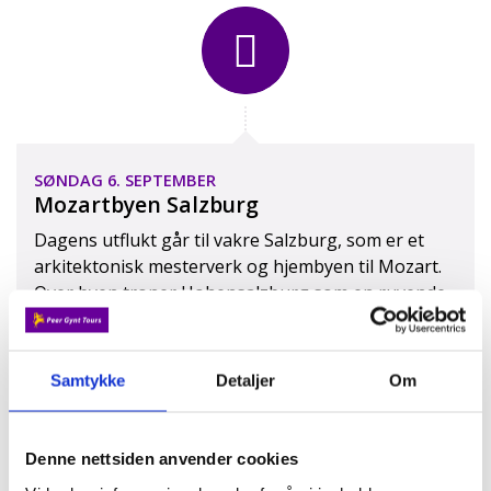
SØNDAG 6. SEPTEMBER
Mozartbyen Salzburg
Dagens utflukt går til vakre Salzburg, som er et
arkitektonisk mesterverk og hjembyen til Mozart.
Over byen troner Hohensalzburg som en ruvende
kulisse og i gågaten Getreidegasse ligger de
tradisjonsrike butikkene. Vi opplever dette
sammen med en lokalguide på byvandring, før vi
Samtykke
Detaljer
Om
har tid på egenhånd til å rusle i de trange gatene
med pastellfargede bygninger. Finne en hyggelig
cafe og innta dagens lunsj, før vi returnerer til
Denne nettsiden anvender cookies
Kirchberg. 4-retters middag på hotellet.