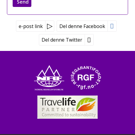
e-post link
Del denne Facebook
Del denne Twitter
Peer Gynt Tours
Tvetenveien 170
0671 Oslo
Booking tlf:
815 00 335
Grupper tlf:
24 10 12 80
©
post@peergynt.com
2026