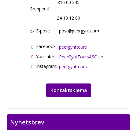
815 00 335
Grupper tlf:
24 10 12 80
E-post:
post@peergynt.com
Facebook:
peergynttours
YouTube:
PeerGyntToursASOslo
Instagram:
peergynttours
Kontaktskjema
Nyhetsbrev