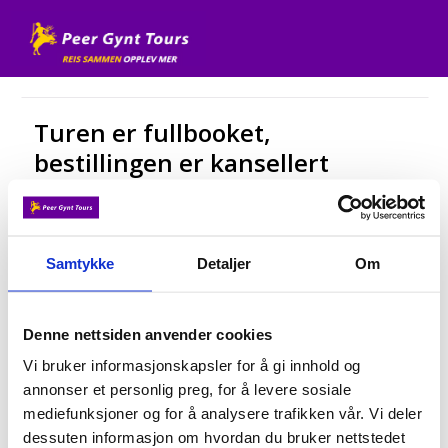
Turen er fullbooket,
bestillingen er kansellert
Dessverre ble de siste plassene på denne turen tatt
før du rakk å fullføre bestillingen. Din bestilling er
derfor kansellert. Vi beklager dette og håper du
Samtykke
Detaljer
Om
finner en annen ledig tur på vår nettside.
Denne nettsiden anvender cookies
Vi bruker informasjonskapsler for å gi innhold og
annonser et personlig preg, for å levere sosiale
mediefunksjoner og for å analysere trafikken vår. Vi deler
dessuten informasjon om hvordan du bruker nettstedet