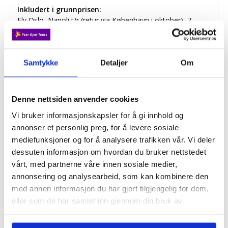
Inkludert i grunnprisen:
Fly Oslo–Napoli t/r (retur via København i oktober), 7
overnattinger i dobbeltrom, 7 frokoster og 6
middager(hvorav to inkl. drikke), transfers med buss iflg.
turbeskrivelse, vandringer og utflukter iflg. turbeskrivelse,
hydrofoil Sorrento-Capri t/r, entréer iflg. turbeskrivelse,
Samtykke
Detaljer
Om
reiseleder fra Peer Gynt Tours.
Grunnpris:
24 990,-
per person
Denne nettsiden anvender cookies
Antall personer:
Vi bruker informasjonskapsler for å gi innhold og
annonser et personlig preg, for å levere sosiale
mediefunksjoner og for å analysere trafikken vår. Vi deler
Barn under 2 år:
dessuten informasjon om hvordan du bruker nettstedet
vårt, med partnerne våre innen sosiale medier,
annonsering og analysearbeid, som kan kombinere den
Rom:
med annen informasjon du har gjort tilgjengelig for dem,
1 x Dobbelt rom
Inkludert i
eller som de har samlet inn gjennom din bruk av
grunnprisen
tjenestene deres.