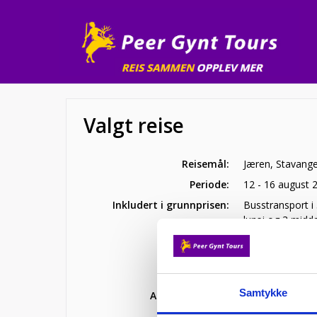
Valgt reise
Reisemål:
Jæren, Stavange
Periode:
12 - 16 august 
Inkludert i grunnprisen:
Busstransport i 
lunsj og 3 middag
Peer Gynt Tours
Grunnpris:
15 500,-
per pe
Samtykke
Antall personer: