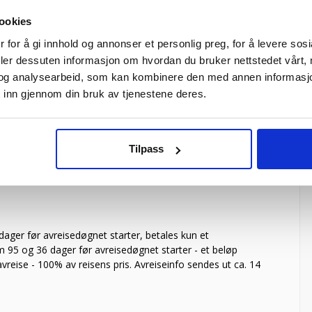
ookies
lt rom
Inkludert i grunnprisen
 for å gi innhold og annonser et personlig preg, for å levere sos
asjoner av rom »
deler dessuten informasjon om hvordan du bruker nettstedet vårt,
og analysearbeid, som kan kombinere den med annen informasjon d
 inn gjennom din bruk av tjenestene deres.
Hjelp
Tilpass
 dager før avreisedøgnet starter, betales kun et
m 95 og 36 dager før avreisedøgnet starter - et beløp
vreise - 100% av reisens pris. Avreiseinfo sendes ut ca. 14