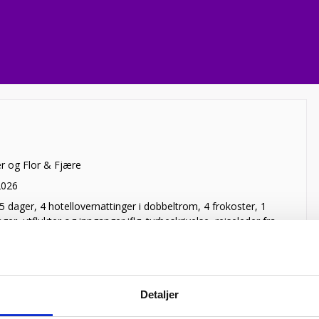
r og Flor & Fjære
2026
5 dager, 4 hotellovernattinger i dobbeltrom, 4 frokoster, 1
er, utflukter og innganger iflg. turbeskrivelse, reiseleder fra
.
rson
Detaljer