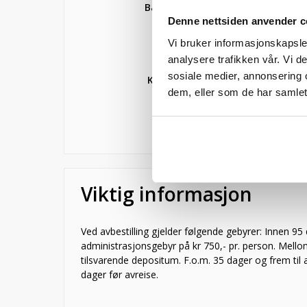
Barn under 2 år:
Denne nettsiden anvender c
Rom:
1 x Dobbe
Vi bruker informasjonskapsler
Vis flere kombin
analysere trafikken vår. Vi 
sosiale medier, annonsering 
Kampanjekode:
dem, eller som de har samlet
Viktig informasjon
Ved avbestilling gjelder følgende gebyrer: Innen 95
administrasjonsgebyr på kr 750,- pr. person. Mello
tilsvarende depositum. F.o.m. 35 dager og frem til a
dager før avreise.